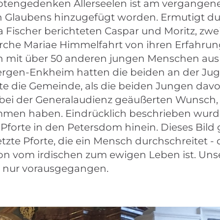
Totengedenken Allerseelen ist am vergange
n Glaubens hinzugefügt worden. Ermutigt du
 Fischer berichteten Caspar und Moritz, zwe
che Mariae Himmelfahrt von ihren Erfahrunge
n mit über 50 anderen jungen Menschen aus
rgen-Enkheim hatten die beiden an der Jug
te die Gemeinde, als die beiden Jungen davon
bei der Generalaudienz geäußerten Wunsch, 
men haben. Eindrücklich beschrieben wurd
Pforte in den Petersdom hinein. Dieses Bild 
etzte Pforte, die ein Mensch durchschreitet -
ion vom irdischen zum ewigen Leben ist. Unse
te nur vorausgegangen.