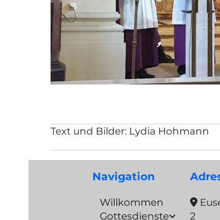
Text und Bilder: Lydia Hohmann
Navigation
Adre
Willkommen
Euse

Gottesdienste
2