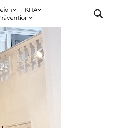
reien
KITA
Prävention