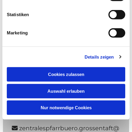
Statistiken
Adresse
Marketing
Eusebius-Breitung-Platz 2

36132 Eiterfeld-Großentaft
Details zeigen
Cookies zulassen
Telefon
Auswahl erlauben
06672 / 388

Nur notwendige Cookies
E-Mail
zentralespfarrbuero.grossentaft@
