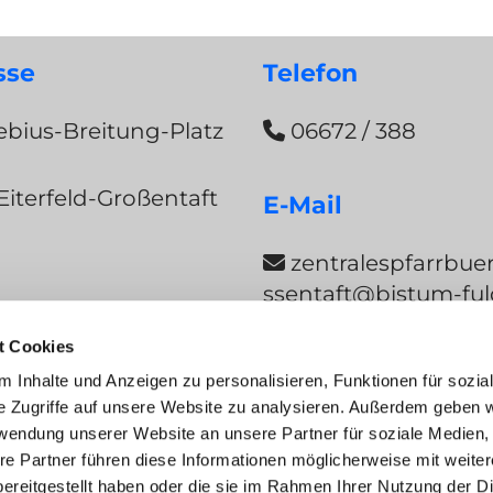
sse
Telefon
bius-Breitung-Platz
06672 / 388

Eiterfeld-Großentaft
E-Mail
zentralespfarrbue

ssentaft@bistum-ful
t Cookies
ng
 Inhalte und Anzeigen zu personalisieren, Funktionen für sozia
e Zugriffe auf unsere Website zu analysieren. Außerdem geben w
rwendung unserer Website an unsere Partner für soziale Medien
re Partner führen diese Informationen möglicherweise mit weite
ssum
Datenschutzerklärung
ChurchDes
ereitgestellt haben oder die sie im Rahmen Ihrer Nutzung der D