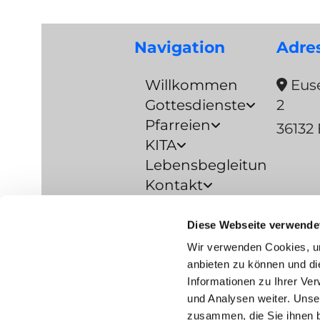
Navigation
Adre
Willkommen
Euse

Gottesdienste
2
Pfarreien
36132 
KITA
Lebensbegleitung
Kontakt
Prävention
Diese Webseite verwende
Barrierefreiheitserkläru
Wir verwenden Cookies, um
Datenschutzerklärung
anbieten zu können und di
Informationen zu Ihrer Ve
und Analysen weiter. Unse
Impre
zusammen, die Sie ihnen b