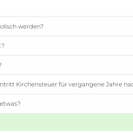
holisch werden?
t?
?
tritt Kirchensteuer für vergangene Jahre n
 etwas?