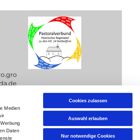
ro.gro
da.de
Cookies zulassen
le Medien
ir
Auswahl erlauben
, Werbung
ren Daten
Nur notwendige Cookies
k-Login
ienste