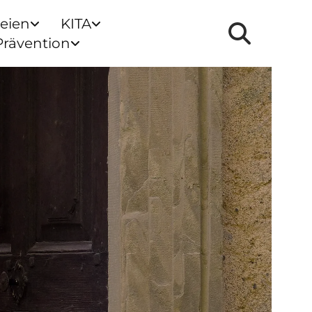
reien
KITA
Prävention