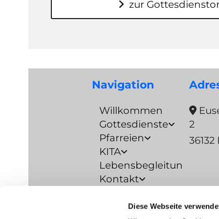
zur Gottesdienst
Navigation
Adre
Willkommen
Euse

Gottesdienste
2
Pfarreien
36132 
KITA
Lebensbegleitung
Kontakt
Prävention
Diese Webseite verwende
Barrierefreiheitserkläru