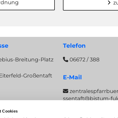
ordnung
z
sse
Telefon
bius-Breitung-Platz
06672 / 388

Eiterfeld-Großentaft
E-Mail
zentralespfarrbue

ssentaft@bistum-ful
t Cookies
ng