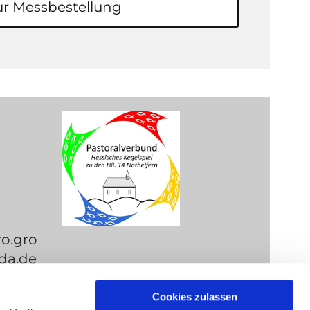
ur Messbestellung
ro.gro
da.de
Cookies zulassen