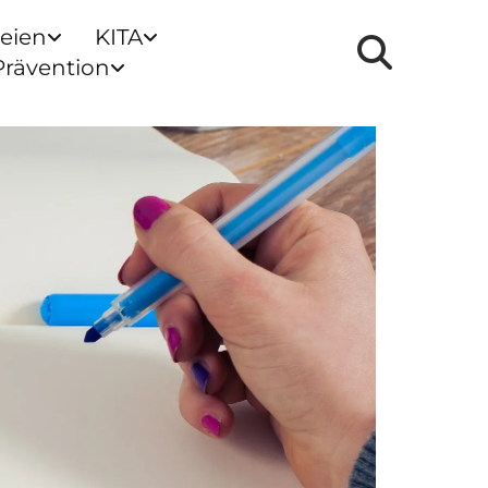
reien
KITA
Prävention