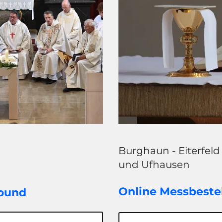
Burghaun - Eiterfeld
und Ufhausen
Online Messbeste
rbund