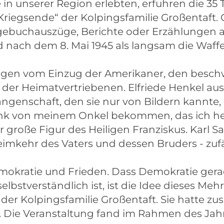
n unserer Region erlebten, erfuhren die 35 
riegsende“ der Kolpingsfamilie Großentaft.
agebuchauszüge, Berichte oder Erzählunge
nd nach dem 8. Mai 1945 als langsam die Waf
ngen vom Einzug der Amerikaner, den besch
der Heimatvertriebenen. Elfriede Henkel aus
angenschaft, den sie nur von Bildern kannte
enk von meinem Onkel bekommen, das ich heut
große Figur des Heiligen Franziskus. Karl Sa
imkehr des Vaters und dessen Bruders - zufä
mokratie und Frieden. Dass Demokratie gerad
lbstverständlich ist, ist die Idee dieses Me
 der Kolpingsfamilie Großentaft. Sie hatte 
ert. Die Veranstaltung fand im Rahmen des J