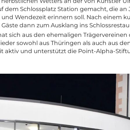
herbstlichen Wetters an der von Künstler Ul
f dem Schlossplatz Station gemacht, die an J
– und Wendezeit erinnern soll. Nach einem 
 Gäste dann zum Ausklang ins Schlossrestaur
 hat sich aus den ehemaligen Trägervereinen
eder sowohl aus Thüringen als auch aus dem 
 aktiv und unterstützt die Point-Alpha-Stift