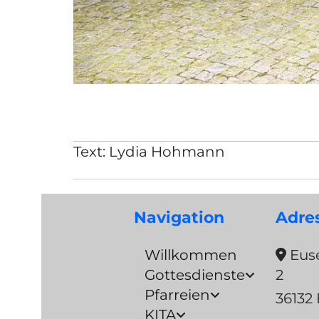
Text: Lydia Hohmann Bild
Navigation
Adre
Willkommen
Euse

Gottesdienste
2
Pfarreien
36132 
KITA