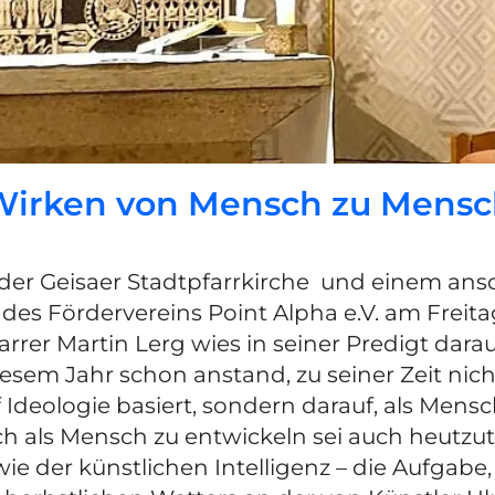
Wirken von Mensch zu Mensc
 der Geisaer Stadtpfarrkirche und einem 
es Fördervereins Point Alpha e.V. am Freitag,
arrer Martin Lerg wies in seiner Predigt dara
iesem Jahr schon anstand, zu seiner Zeit nich
Ideologie basiert, sondern darauf, als Mens
ch als Mensch zu entwickeln sei auch heutzu
 der künstlichen Intelligenz – die Aufgabe, 