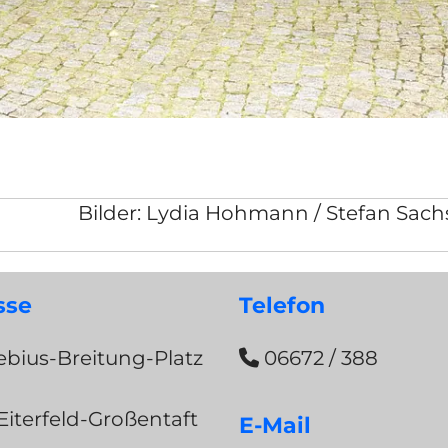
er: Lydia Hohmann / Stefan Sach
sse
Telefon
bius-Breitung-Platz
06672 / 388

Eiterfeld-Großentaft
E-Mail