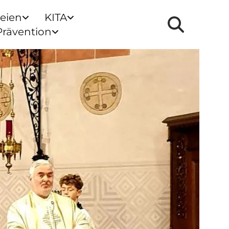
reien
KITA
Prävention