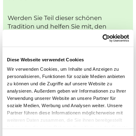
Werden Sie Teil dieser schönen
Tradition und helfen Sie mit, den
Rasdorfer Adventsweg noch attraktiver
zu gestalten.
Falls Sie lieber online spenden
Diese Webseite verwendet Cookies
möchten:
Wir verwenden Cookies, um Inhalte und Anzeigen zu
personalisieren, Funktionen für soziale Medien anbieten
zu können und die Zugriffe auf unsere Website zu
Online Spende
analysieren. Außerdem geben wir Informationen zu Ihrer
Verwendung unserer Website an unsere Partner für
soziale Medien, Werbung und Analysen weiter. Unsere
Partner führen diese Informationen möglicherweise mit
weiteren Daten zusammen, die Sie ihnen bereitgestellt
haben oder die sie im Rahmen Ihrer Nutzung der Dienste
gesammelt haben.