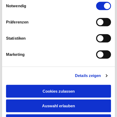
Einwilligungsauswahl
Notwendig
Navigation
Präferenzen
Barrierefreiheitserklärung
Statistiken
Datenschutzerklärung
Marketing
Adresse
Details zeigen
Eusebius-Breitung-Platz 2

36132 Eiterfeld-Großentaft
Cookies zulassen
Auswahl erlauben