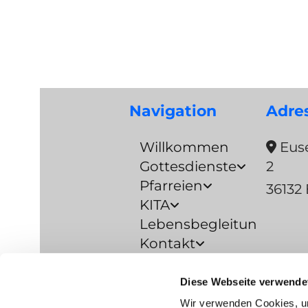
Navigation
Adre
Willkommen
Euse

Gottesdienste
2
Pfarreien
36132 
KITA
Lebensbegleitung
Kontakt
Prävention
Diese Webseite verwende
Barrierefreiheitserkläru
Wir verwenden Cookies, um