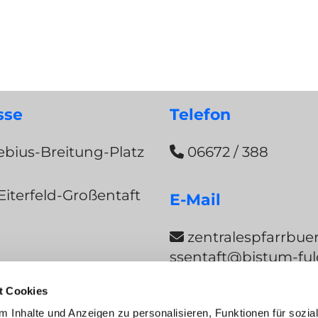
sse
Telefon
bius-Breitung-Platz
06672 / 388

Eiterfeld-Großentaft
E-Mail
zentralespfarrbue

ssentaft@bistum-ful
t Cookies
ng
 Inhalte und Anzeigen zu personalisieren, Funktionen für sozia