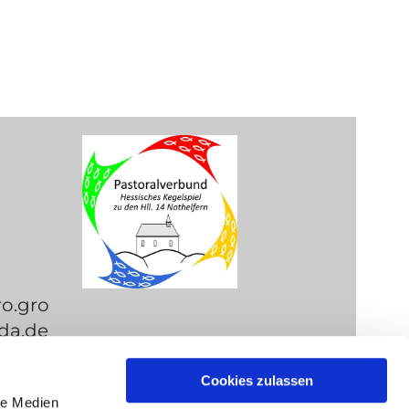
ro.gro
da.de
Cookies zulassen
le Medien