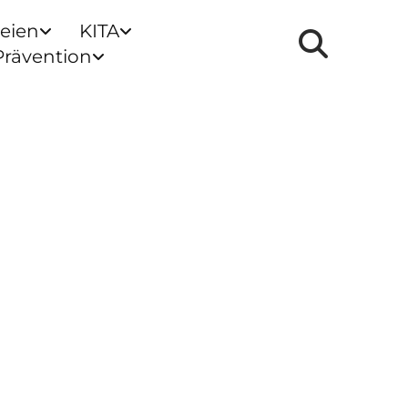
reien
KITA
Prävention