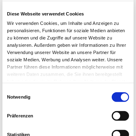
Eusebius-Breitung-Platz 2

36132 Eiterfeld-Großentaft
Diese Webseite verwendet Cookies
Wir verwenden Cookies, um Inhalte und Anzeigen zu
personalisieren, Funktionen für soziale Medien anbieten
zu können und die Zugriffe auf unsere Website zu
analysieren. Außerdem geben wir Informationen zu Ihrer
Telefon
Verwendung unserer Website an unsere Partner für
soziale Medien, Werbung und Analysen weiter. Unsere
06672 / 388

Partner führen diese Informationen möglicherweise mit
weiteren Daten zusammen, die Sie ihnen bereitgestellt
haben oder die sie im Rahmen Ihrer Nutzung der Dienste
E-Mail
gesammelt haben.
Einwilligungsauswahl
Notwendig
zentralespfarrbuero.grossentaft@

bistum-fulda.de
Präferenzen
Statistiken