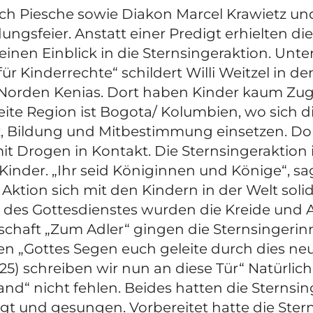
Ulrich Piesche sowie Diakon Marcel Krawietz 
ngsfeier. Anstatt einer Predigt erhielten di
inen Einblick in die Sternsingeraktion. Unt
ür Kinderrechte“ schildert Willi Weitzel in 
 Norden Kenias. Dort haben Kinder kaum Zu
ite Region ist Bogota/ Kolumbien, wo sich di
z, Bildung und Mitbestimmung einsetzen. Dor
Drogen in Kontakt. Die Sternsingeraktion is
 Kinder. „Ihr seid Königinnen und Könige“, s
 Aktion sich mit den Kindern in der Welt solid
 des Gottesdienstes wurden die Kreide und 
tschaft „Zum Adler“ gingen die Sternsingeri
en „Gottes Segen euch geleite durch dies neu
 schreiben wir nun an diese Tür“ Natürlich d
“ nicht fehlen. Beides hatten die Sternsin
agt und gesungen. Vorbereitet hatte die Stern