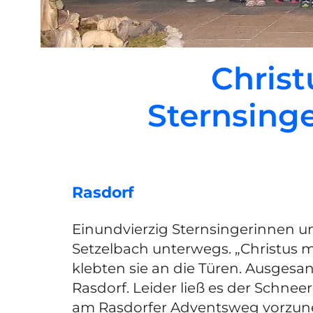
Christ
Sternsing
Rasdorf
Einundvierzig Sternsingerinnen u
Setzelbach unterwegs. „Christus 
klebten sie an die Türen. Ausgesa
Rasdorf. Leider ließ es der Schne
am Rasdorfer Adventsweg vorzune