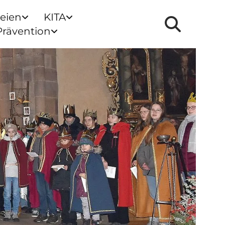
reien
KITA
Prävention