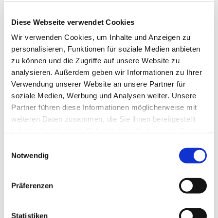
Eusebius-Breitung-Platz 2

36132 Eiterfeld-Großentaft
Diese Webseite verwendet Cookies
Wir verwenden Cookies, um Inhalte und Anzeigen zu
personalisieren, Funktionen für soziale Medien anbieten
zu können und die Zugriffe auf unsere Website zu
analysieren. Außerdem geben wir Informationen zu Ihrer
Telefon
Verwendung unserer Website an unsere Partner für
soziale Medien, Werbung und Analysen weiter. Unsere
06672 / 388

Partner führen diese Informationen möglicherweise mit
weiteren Daten zusammen, die Sie ihnen bereitgestellt
haben oder die sie im Rahmen Ihrer Nutzung der Dienste
E-Mail
gesammelt haben.
Einwilligungsauswahl
Notwendig
zentralespfarrbuero.grossentaft@

bistum-fulda.de
Präferenzen
Statistiken