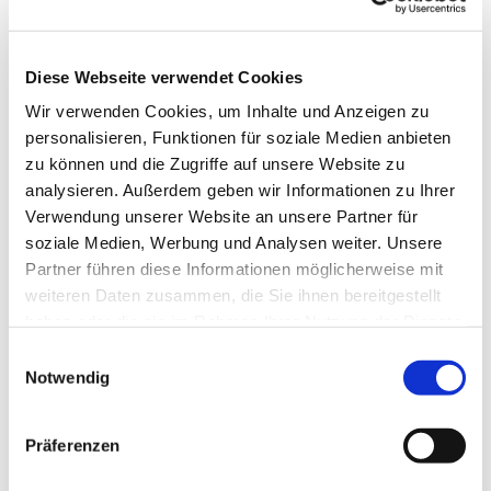
Adresse
Eusebius-Breitung-Platz 2

Diese Webseite verwendet Cookies
36132 Eiterfeld-Großentaft
Wir verwenden Cookies, um Inhalte und Anzeigen zu
personalisieren, Funktionen für soziale Medien anbieten
zu können und die Zugriffe auf unsere Website zu
analysieren. Außerdem geben wir Informationen zu Ihrer
Verwendung unserer Website an unsere Partner für
Telefon
soziale Medien, Werbung und Analysen weiter. Unsere
Partner führen diese Informationen möglicherweise mit
06672 / 388

weiteren Daten zusammen, die Sie ihnen bereitgestellt
haben oder die sie im Rahmen Ihrer Nutzung der Dienste
gesammelt haben.
E-Mail
Einwilligungsauswahl
Notwendig
zentralespfarrbuero.grossentaft@

bistum-fulda.de
Präferenzen