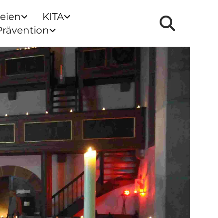
reien
KITA
Prävention