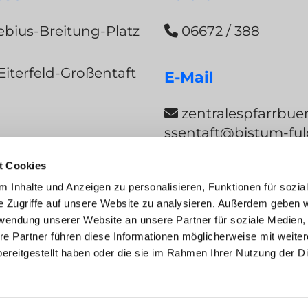
bius-Breitung-Platz
06672 / 388

Eiterfeld-Großentaft
E-Mail
zentralespfarrbue

ssentaft@bistum-ful
t Cookies
ng
 Inhalte und Anzeigen zu personalisieren, Funktionen für sozia
e Zugriffe auf unsere Website zu analysieren. Außerdem geben w
rwendung unserer Website an unsere Partner für soziale Medien
re Partner führen diese Informationen möglicherweise mit weite
ssum
Datenschutzerklärung
ChurchDes
ereitgestellt haben oder die sie im Rahmen Ihrer Nutzung der D