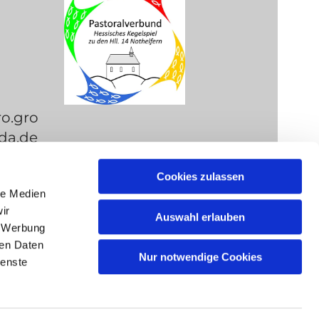
ro.gro
da.de
Cookies zulassen
le Medien
ir
Auswahl erlauben
, Werbung
ren Daten
Nur notwendige Cookies
k-Login
ienste