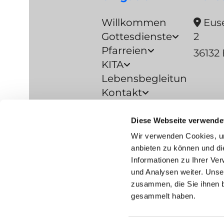
Willkommen
Euse

Gottesdienste
2
Pfarreien
36132 
KITA
Lebensbegleitung
Kontakt
Prävention
Diese Webseite verwende
Barrierefreiheitserkläru
Wir verwenden Cookies, um
Datenschutzerklärung
anbieten zu können und di
Informationen zu Ihrer Ve
und Analysen weiter. Unse
Impre
zusammen, die Sie ihnen b
gesammelt haben.