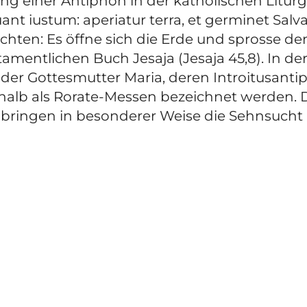
g einer Antiphon in der katholischen Liturgi
uant iustum: aperiatur terra, et germinet Sal
hten: Es öffne sich die Erde und sprosse den
amentlichen Buch Jesaja (Jesaja 45,8). In de
der Gottesmutter Maria, deren Introitusant
eshalb als Rorate-Messen bezeichnet werden.
 bringen in besonderer Weise die Sehnsucht 