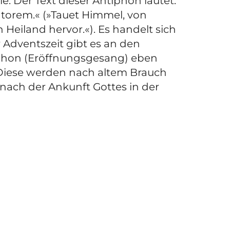
e. Der Text dieser Antiphon lautet:
vatorem.« (»Tauet Himmel, von
 Heiland hervor.«). Es handelt sich
r Adventszeit gibt es an den
iphon (Eröffnungsgesang) eben
 Diese werden nach altem Brauch
nach der Ankunft Gottes in der